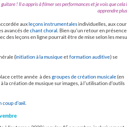
la guitare ! Il a appris à filmer ses performances et je vois que cela 
apprendre plus 
t accordée aux
leçons instrumentales
individuelles, aux cour
pes avancés de
chant choral
. Bien qu’un retour en présence
ec des leçons en ligne pourrait être de mise selon les mes
nérale (
initiation à la musique
et
formation auditive
) se
 place cette année à des
groupes de création musicale
(en
 à la création de musique sur images, à l’utilisation d’outils
 coup d’œil
.
novembre