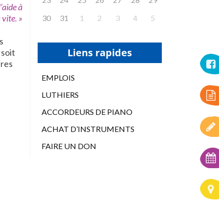
l’aide à
vite. »
30
31
1
2
3
4
5
s
Liens rapides
 soit
ures
EMPLOIS
LUTHIERS
ACCORDEURS DE PIANO
ACHAT D’INSTRUMENTS
FAIRE UN DON