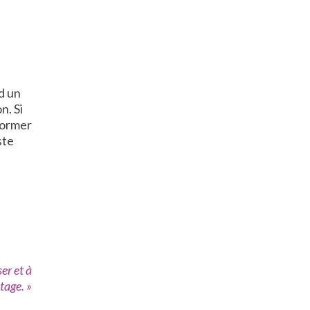
d un
n. Si
former
ste
er et à
tage. »