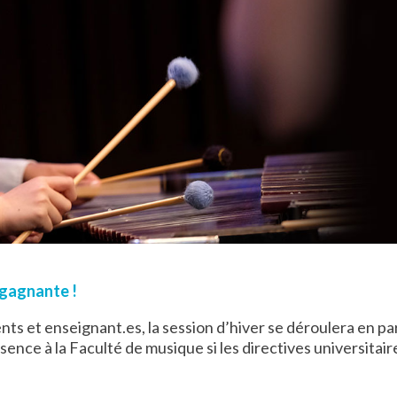
 gagnante !
ents et enseignant.es, la session d’hiver se déroulera en pa
sence à la Faculté de musique si les directives universitair