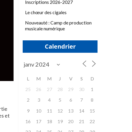
Inscriptions 2026-2027
Le chœur des cigales
Nouveauté : Camp de production
musicale numérique
Calendrier
L
M
M
J
V
S
D
25
26
27
28
29
30
1
2
3
4
5
6
7
8
rtie
9
10
11
12
13
14
15
es et
16
17
18
19
20
21
22
23
24
25
26
27
28
29