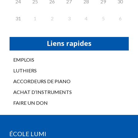
24
25
26
27
28
29
30
31
1
2
3
4
5
6
Liens rapides
EMPLOIS
LUTHIERS
ACCORDEURS DE PIANO
ACHAT D’INSTRUMENTS
FAIRE UN DON
ÉCOLE LUMI