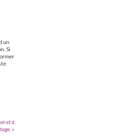
d un
n. Si
former
ste
er et à
tage. »