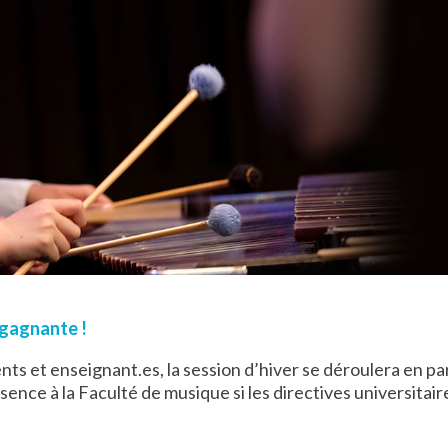
 gagnante !
ents et enseignant.es, la session d’hiver se déroulera en pa
sence à la Faculté de musique si les directives universitair