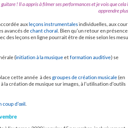
la guitare ! Il a appris à filmer ses performances et je vois que cela 
apprendre plus 
t accordée aux
leçons instrumentales
individuelles, aux cour
pes avancés de
chant choral
. Bien qu’un retour en présence
ec des leçons en ligne pourrait être de mise selon les mes
nérale (
initiation à la musique
et
formation auditive
) se
 place cette année à des
groupes de création musicale
(en
 à la création de musique sur images, à l’utilisation d’outils
 coup d’œil
.
novembre