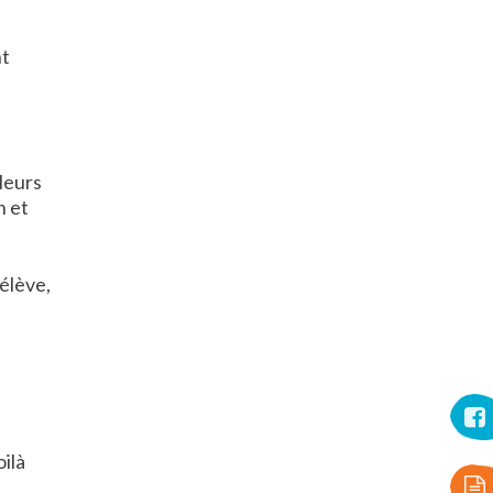
nt
leurs
n et
élève,
oilà