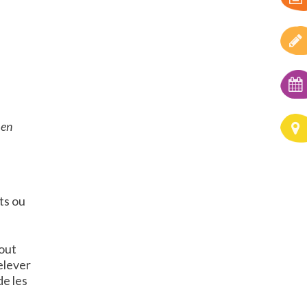
 en
ts ou
tout
elever
de les