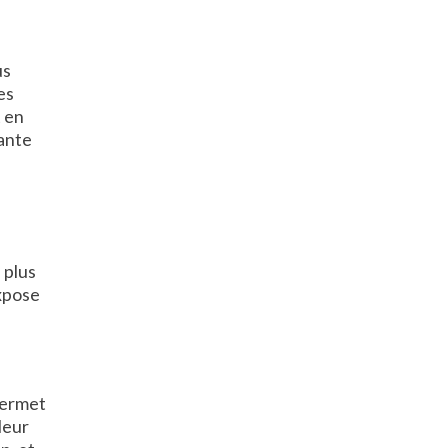
us
es
t en
tante
 plus
expose
permet
leur