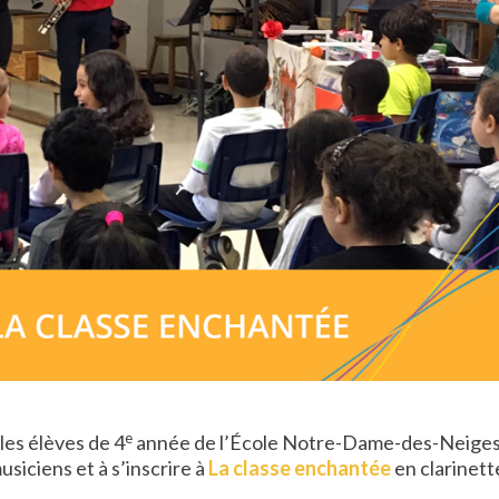
e
les élèves de 4
année de l’École Notre-Dame-des-Neiges
usiciens et à s’inscrire à
La classe enchantée
en clarinett