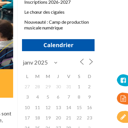
Inscriptions 2026-2027
Le chœur des cigales
Nouveauté : Camp de production
musicale numérique
Calendrier
L
M
M
J
V
S
D
27
28
29
30
31
1
2
3
4
5
6
7
8
9
10
11
12
13
14
15
16
 sont
17
18
19
20
21
22
23
e,
24
25
26
27
28
1
2