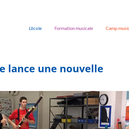
Skip
to
L’école
Formation musicale
Camp music
content
e lance une nouvelle