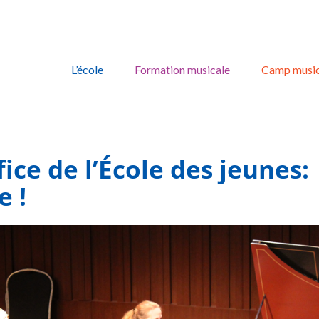
Skip
to
L’école
Formation musicale
Camp music
content
ce de l’École des jeunes:
e !