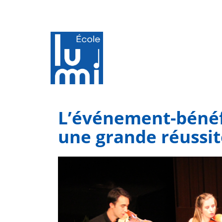
L’événement-bénéfi
une grande réussit