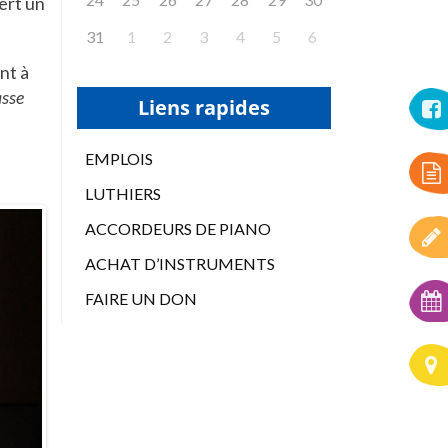
ert un
31
1
2
3
4
5
6
e
nt à
asse
Liens rapides
EMPLOIS
LUTHIERS
ACCORDEURS DE PIANO
ACHAT D’INSTRUMENTS
FAIRE UN DON