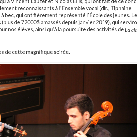
’à Vincent Lauzer et Nicolas Ellis, qui ont fait de ce conc
ment reconnaissants à l’Ensemble vocal (dir., Tiphaine
à bec, qui ont fièrement représenté l’École des jeunes. L
 (plus de 72000$ amassés depuis janvier 2019), qui serviro
our nos élèves, ainsi qu’à la poursuite des activités de
La cl
es de cette magnifique soirée.