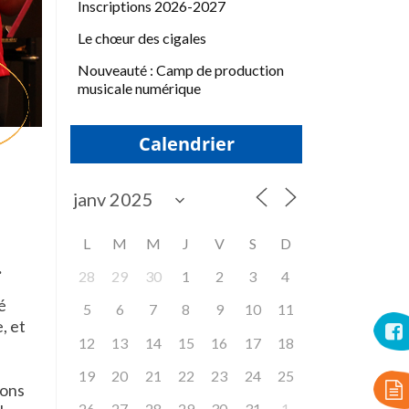
Inscriptions 2026-2027
Le chœur des cigales
Nouveauté : Camp de production
musicale numérique
Calendrier
L
M
M
J
V
S
D
.
28
29
30
1
2
3
4
é
5
6
7
8
9
10
11
, et
12
13
14
15
16
17
18
19
20
21
22
23
24
25
nons
26
27
28
29
30
31
1