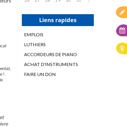
 leurs
Liens rapides
EMPLOIS
LUTHIERS
ical
ACCORDEURS DE PIANO
ACHAT D’INSTRUMENTS
ental,
e !
FAIRE UN DON
de
 et
uivre