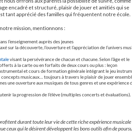
t nous offrons aux parents la possibilité de suivre, comme
e encadré et structuré, plaisir de jouer et amitiés qui se
est tant apprécié des familles qui fréquentent notre école.
e notre mission, mentionnons :
dans l’enseignement auprès des jeunes
axé sur la découverte, l’ouverture et l’appréciation de l’univers mus
ntale
visant la persévérance de chacun et chacune. Selon l’âge et le
ferts à la carte ou en forfaits de deux cours ou plus : leçon
nstrumental et cours de formation générale intégrant le jeu instrum
concepts musicaux… toujours à travers le plaisir de jouer ensembl
unes une ouverture aux musiques de tous genres et une expérience 
tenir la progression de l’élève (multiples concerts et évaluations).
rofitent durant toute leur vie de cette riche expérience musicale
ue ceux qui le
désirent développent les bons outils afin de pours