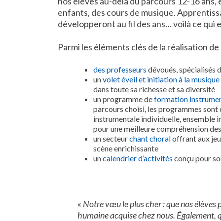
nos élèves au-delà du parcours 12-16 ans, e
enfants, des cours de musique. Apprentissag
développeront au fil des ans… voilà ce qui 
Parmi les éléments clés de la réalisation d
des professeurs
dévoués, spécialisés 
un
volet éveil et initiation à la musique
dans toute sa richesse et sa diversité
un programme de
formation instrume
parcours choisi, les programmes sont of
instrumentale individuelle, ensemble i
pour une meilleure compréhension des 
un secteur
chant choral
offrant aux je
scène enrichissante
un
calendrier d’activités
conçu pour sou
«
Notre vœu le plus cher : que nos élèves p
humaine acquise chez nous. Également, q