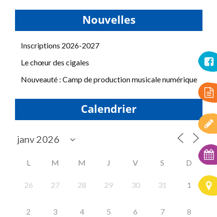
Nouvelles
Inscriptions 2026-2027
Le chœur des cigales
Nouveauté : Camp de production musicale numérique
Calendrier
L
M
M
J
V
S
D
26
27
28
29
30
31
1
2
3
4
5
6
7
8