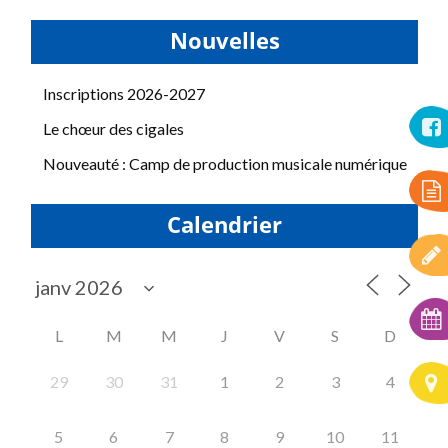
Nouvelles
Inscriptions 2026-2027
Le chœur des cigales
Nouveauté : Camp de production musicale numérique
Calendrier
L
M
M
J
V
S
D
29
30
31
1
2
3
4
5
6
7
8
9
10
11