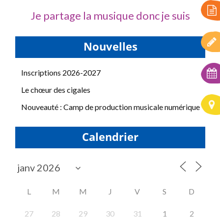
Je partage la musique donc je suis
Nouvelles
Inscriptions 2026-2027
Le chœur des cigales
Nouveauté : Camp de production musicale numérique
Calendrier
L
M
M
J
V
S
D
27
28
29
30
31
1
2