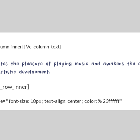
olumn_inner]
[Vc_column_text]
tes the pleasure of playing music and awakens the c
rtistic development.
vc_row_inner]
le=" font-size: 18px ; text-align: center ; color: % 23ffffff"