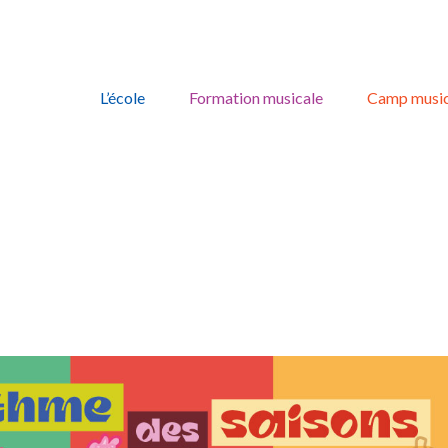
Skip
to
L’école
Formation musicale
Camp music
content