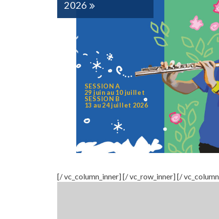
CAMP MUSICAL
en chant choral
7 À 17 ANS
17 au 21 août 2026
[/ vc_column_inner] [/ vc_row_inner] [/ vc_column