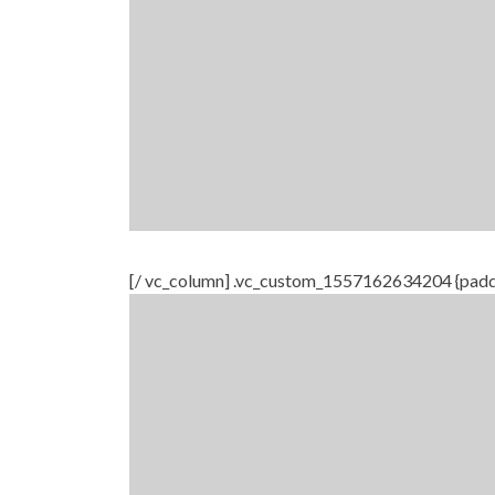
[/ vc_column] .vc_custom_1557162634204 {paddin