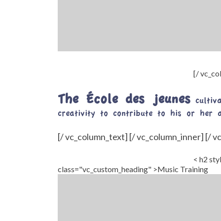
[/ vc_c
The École des jeunes
cultiva
creativity to contribute to his or her a
[/ vc_column_text] [/ vc_column_inner] [/ 
< h2 sty
class="vc_custom_heading" >Music Training