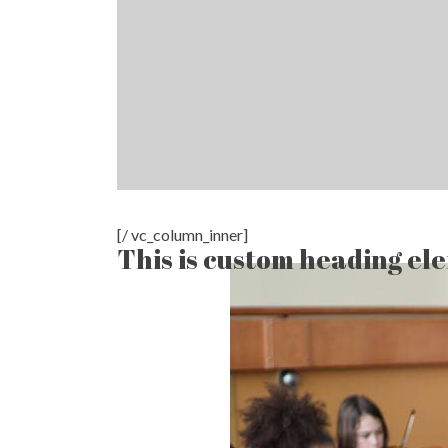
[/ vc_column_inner]
This is custom heading el