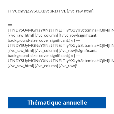
JTVCcmVjZW50LXBvc3RzJTVE [/ vc_raw_html]
==
JTNDYSUyMGNsYXNzJTNEJTIyYXJyb3ctcmlnaHQlMjI
[/ vc_raw_html] [/ vc_column] [! / vc_row]significant;
background-size: cover significant;} « ] ==
JTNDYSUyMGNsYXNzJTNEJTIyYXJyb3ctcmlnaHQlMjI
[/ vc_raw_html] [/ vc_column] [/ vc_row]!significant;
background-size: cover significant;} « ] ==
JTNDYSUyMGNsYXNzJTNEJTIyYXJyb3ctcmlnaHQlMjI
[/ vc_raw_html] [/ vc_column] [/ vc_row]!
Thématique annuelle