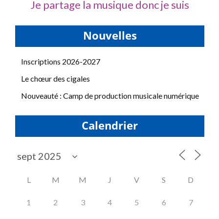
Je partage la musique donc je suis
Nouvelles
Inscriptions 2026-2027
Le chœur des cigales
Nouveauté : Camp de production musicale numérique
Calendrier
L
M
M
J
V
S
D
1
2
3
4
5
6
7