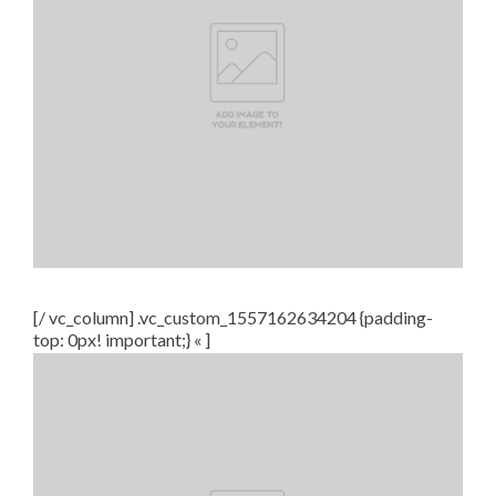
[/ vc_column] .vc_custom_1557162634204 {padding-
top: 0px! important;} « ]