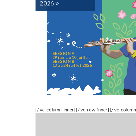
CAMP MUSICAL
en chant choral
7 À 17 ANS
17 au 21 août 2026
[/ vc_column_inner] [/ vc_row_inner] [/ vc_column