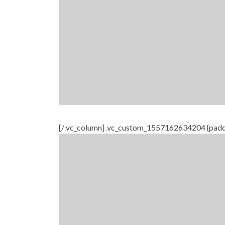
[/ vc_column] .vc_custom_1557162634204 {paddin