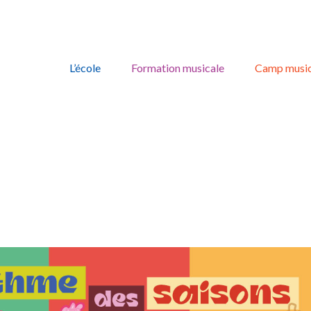
Skip
to
L’école
Formation musicale
Camp music
content