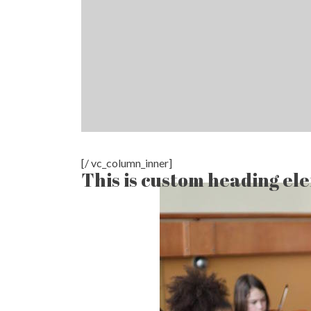
[/ vc_column_inner]
This is custom heading el