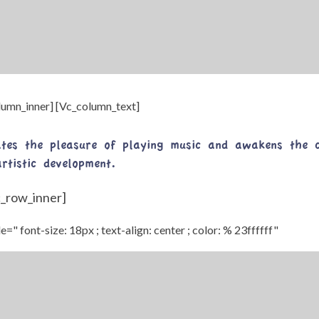
olumn_inner]
[Vc_column_text]
tes the pleasure of playing music and awakens the c
rtistic development.
vc_row_inner]
le=" font-size: 18px ; text-align: center ; color: % 23ffffff"