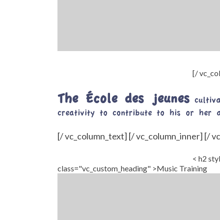
[/ vc_c
The École des jeunes
cultiva
creativity to contribute to his or her a
[/ vc_column_text] [/ vc_column_inner] [/ 
< h2 sty
class="vc_custom_heading" >Music Training