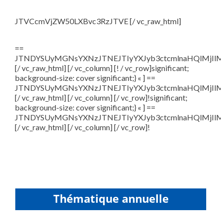
JTVCcmVjZW50LXBvc3RzJTVE [/ vc_raw_html]
==
JTNDYSUyMGNsYXNzJTNEJTIyYXJyb3ctcmlnaHQlMjI
[/ vc_raw_html] [/ vc_column] [! / vc_row]significant;
background-size: cover significant;} « ] ==
JTNDYSUyMGNsYXNzJTNEJTIyYXJyb3ctcmlnaHQlMjI
[/ vc_raw_html] [/ vc_column] [/ vc_row]!significant;
background-size: cover significant;} « ] ==
JTNDYSUyMGNsYXNzJTNEJTIyYXJyb3ctcmlnaHQlMjI
[/ vc_raw_html] [/ vc_column] [/ vc_row]!
Thématique annuelle