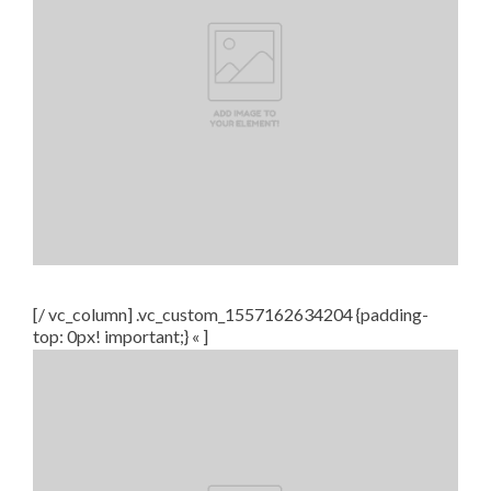
[/ vc_column] .vc_custom_1557162634204 {padding-
top: 0px! important;} « ]