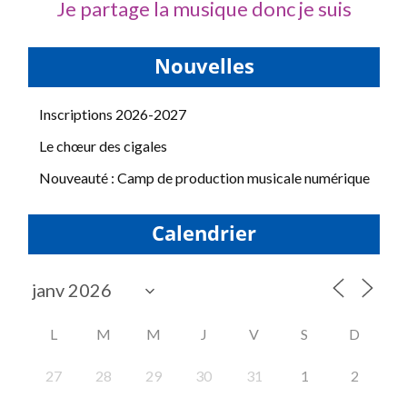
Je partage la musique donc je suis
Nouvelles
Inscriptions 2026-2027
Le chœur des cigales
Nouveauté : Camp de production musicale numérique
Calendrier
L
M
M
J
V
S
D
27
28
29
30
31
1
2