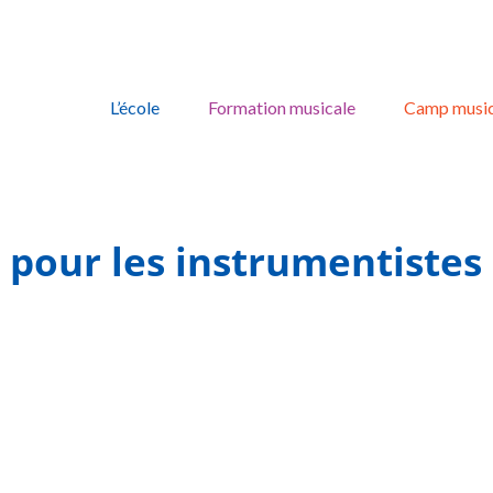
Skip
to
L’école
Formation musicale
Camp music
content
pour les instrumentistes