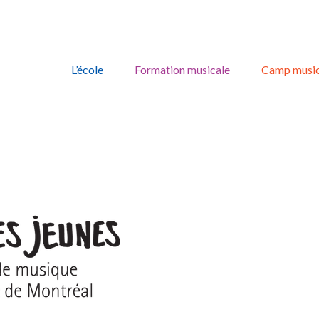
Skip
to
L’école
Formation musicale
Camp music
content