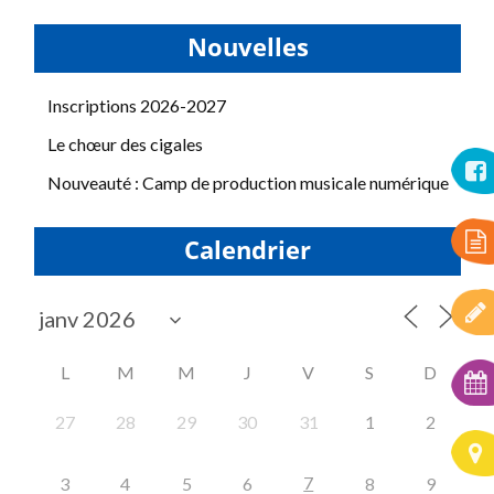
Nouvelles
Inscriptions 2026-2027
Le chœur des cigales
Nouveauté : Camp de production musicale numérique
Calendrier
L
M
M
J
V
S
D
27
28
29
30
31
1
2
7
3
4
5
6
8
9