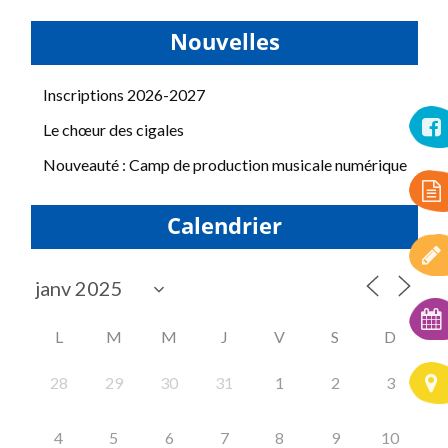
Nouvelles
Inscriptions 2026-2027
Le chœur des cigales
Nouveauté : Camp de production musicale numérique
Calendrier
L
M
M
J
V
S
D
28
29
30
31
1
2
3
4
5
6
7
8
9
10