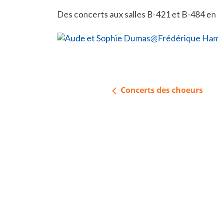
Des concerts aux salles B-421 et B-484 en ap
Navigation
Concerts des choeurs
de
l’article