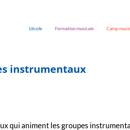
Skip
to
L’école
Formation musicale
Camp music
content
es instrumentaux
ux qui animent les groupes instrumenta