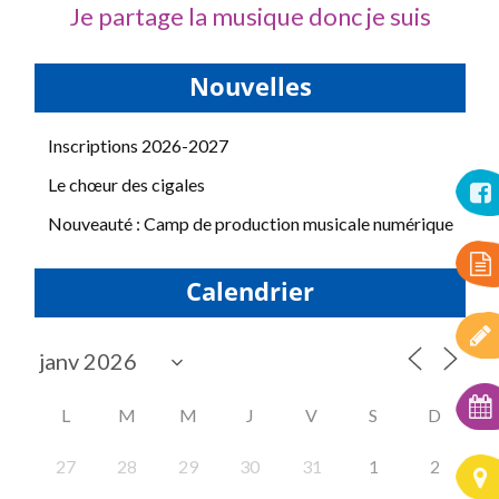
Je partage la musique donc je suis
Nouvelles
Inscriptions 2026-2027
Le chœur des cigales
Nouveauté : Camp de production musicale numérique
Calendrier
L
M
M
J
V
S
D
27
28
29
30
31
1
2