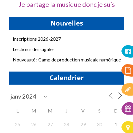
Je partage la musique donc je suis
Nouvelles
Inscriptions 2026-2027
Le chœur des cigales
Nouveauté : Camp de production musicale numérique
Calendrier
L
M
M
J
V
S
D
25
26
27
28
29
30
1