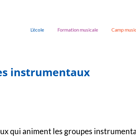
Skip
to
L’école
Formation musicale
Camp music
content
es instrumentaux
ux qui animent les groupes instrumenta