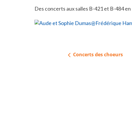
Des concerts aux salles B-421 et B-484 en ap
Navigation
Concerts des choeurs
de
l’article