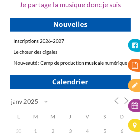
Je partage la musique donc je suis
Nouvelles
Inscriptions 2026-2027
Le chœur des cigales
Nouveauté : Camp de production musicale numérique
Calendrier
L
M
M
J
V
S
D
30
1
2
3
4
5
6