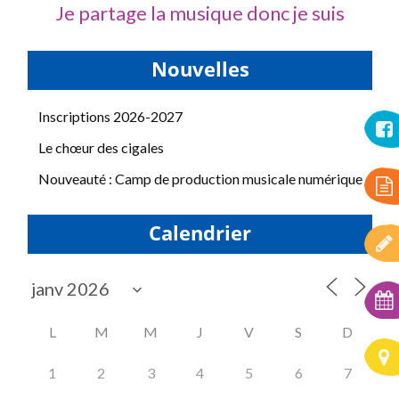
Je partage la musique donc je suis
Nouvelles
Inscriptions 2026-2027
Le chœur des cigales
Nouveauté : Camp de production musicale numérique
Calendrier
L
M
M
J
V
S
D
1
2
3
4
5
6
7