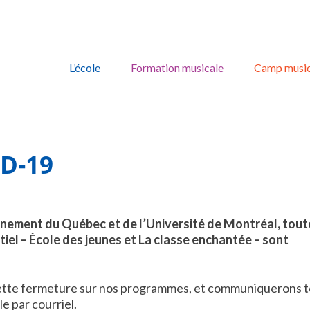
Skip
to
L’école
Formation musicale
Camp music
content
D-19
ement du Québec et de l’Université de Montréal, tout
tiel – École des jeunes et La classe enchantée – sont
 cette fermeture sur nos programmes, et communiquerons 
le par courriel.