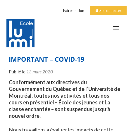
Faire un don
Se connecter
TOGGLE
IMPORTANT – COVID-19
Publié le
13 mars 2020
Conformément aux directives du
Gouvernement du Québec et de l’Université de
Montréal, toutes nos activités et tous nos
cours en présentiel – École des jeunes et La
classe enchantée – sont suspendus jusqu’à
nouvel ordre.
Nous travaillons à évaluer les impacts de cette