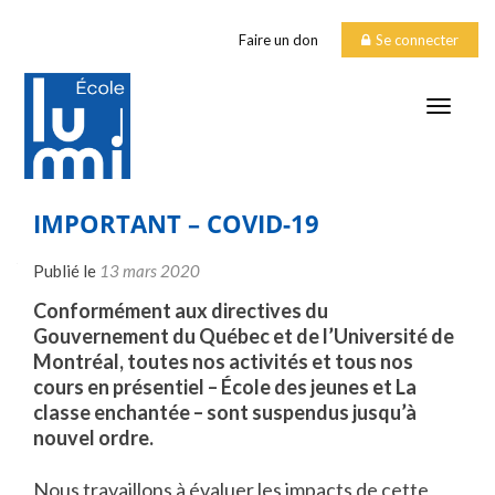
Faire un don
Se connecter
TOGGLE
IMPORTANT – COVID-19
Publié le
13 mars 2020
Conformément aux directives du
Gouvernement du Québec et de l’Université de
Montréal, toutes nos activités et tous nos
cours en présentiel – École des jeunes et La
classe enchantée – sont suspendus jusqu’à
nouvel ordre.
Nous travaillons à évaluer les impacts de cette