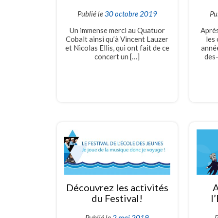
Publié le
30 octobre 2019
Pu
Un immense merci au Quatuor
Après
Cobalt ainsi qu’à Vincent Lauzer
les 
et Nicolas Ellis, qui ont fait de ce
anné
concert un […]
des-
Découvrez les activités
A
du Festival!
l
Publié le
2 mai 2019
P