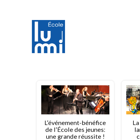
Navigation
des
articles
L’événement-bénéfice
La
de l’École des jeunes:
l
une grande réussite !
c