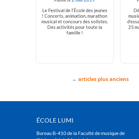
Le Festival de l’École des jeunes
Dé
! Concerts, animation, marathon
musiq
musical et concours des solistes.
d’ess
Des activités pour toute la
25 ma
famille !
←
articles plus anciens
ÉCOLE LUMI
Bureau B-410 de la Faculté de musique de