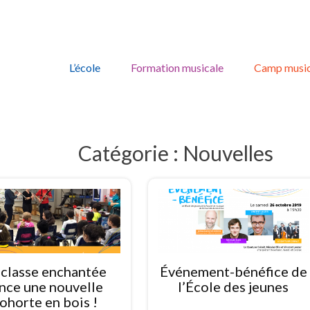
Skip
to
L’école
Formation musicale
Camp music
content
Catégorie :
Nouvelles
 classe enchantée
Événement-bénéfice de
ance une nouvelle
l’École des jeunes
ohorte en bois !