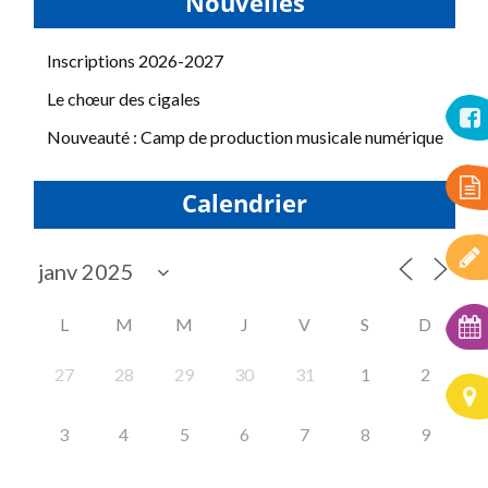
Nouvelles
Inscriptions 2026-2027
Le chœur des cigales
Nouveauté : Camp de production musicale numérique
Calendrier
L
M
M
J
V
S
D
27
28
29
30
31
1
2
3
4
5
6
7
8
9