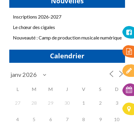
Nouvelles
Inscriptions 2026-2027
Le chœur des cigales
Nouveauté : Camp de production musicale numérique
Calendrier
L
M
M
J
V
S
D
27
28
29
30
1
2
3
4
5
6
7
8
9
10