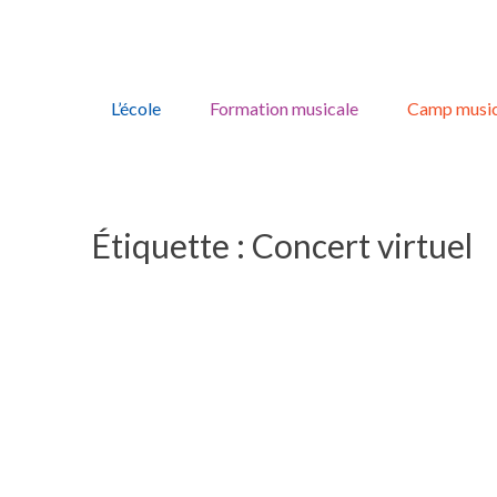
Skip
to
L’école
Formation musicale
Camp music
content
Étiquette :
Concert virtuel