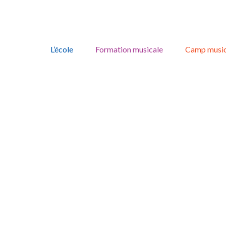
Skip
to
L’école
Formation musicale
Camp music
content