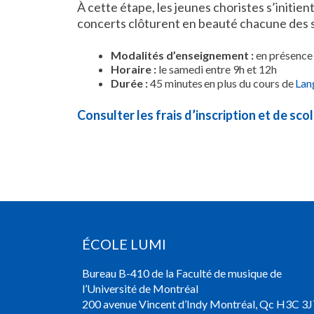
À cette étape, les jeunes choristes s’initien
concerts clôturent en beauté chacune des se
Modalités d’enseignement
:
en présence
Horaire :
le samedi entre 9h et 12h
Durée :
45 minutes en plus du cours de
Lan
Consulter les frais d’inscription et de scol
ÉCOLE LUMI
Bureau B-410 de la Faculté de musique de
l’Université de Montréal
200 avenue Vincent d’Indy Montréal, Qc H3C 3J