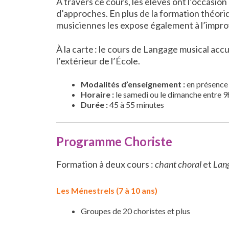
À travers ce cours, les élèves ont l’occasi
d’approches. En plus de la formation théori
musiciennes les expose également à l’improv
À la carte : le cours de Langage musical acc
l’extérieur de l’École.
Modalités d’enseignement
:
en présence
Horaire :
le samedi ou le dimanche entre 9
Durée :
45 à 55 minutes
Programme Choriste
Formation à deux cours :
chant choral
et
Lang
Les Ménestrels (7 à 10 ans)
Groupes de 20 choristes et plus