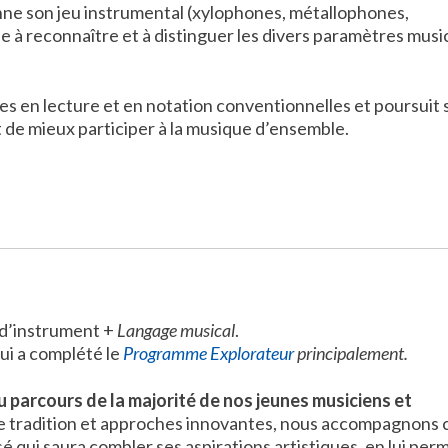
ionne son jeu instrumental (xylophones, métallophones,
le à reconnaître et à distinguer les divers paramètres mus
es en lecture et en notation conventionnelles et poursuit 
but de mieux participer à la musique d’ensemble.
 d’instrument +
Langage musical
.
ui a complété le
Programme Explorateur
principalement.
 parcours de la majorité de nos jeunes musiciens et
re tradition et approches innovantes, nous accompagnons
é qui saura combler ses aspirations artistiques, en lui per