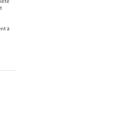
riété
t
ent à