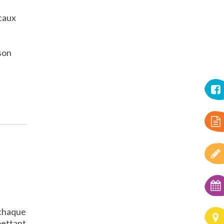
icaux
son
 chaque
mettant