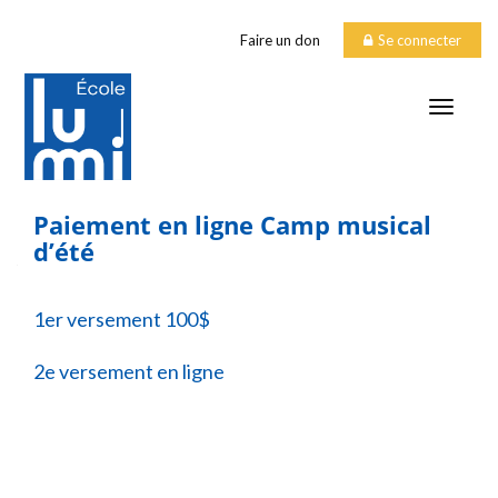
Faire un don
Se connecter
TOGGLE
Paiement en ligne Camp musical
d’été
1er versement 100$
2e versement en ligne