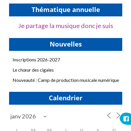
Thématique annuelle
Je partage la musique donc je suis
Nouvelles
Inscriptions 2026-2027
Le chœur des cigales
Nouveauté : Camp de production musicale numérique
Calendrier
L
M
M
J
V
S
D