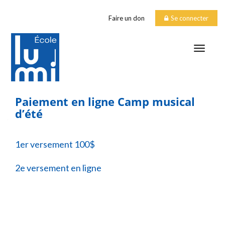
Faire un don
Se connecter
TOGGLE
Paiement en ligne Camp musical
d’été
1er versement 100$
2e versement en ligne