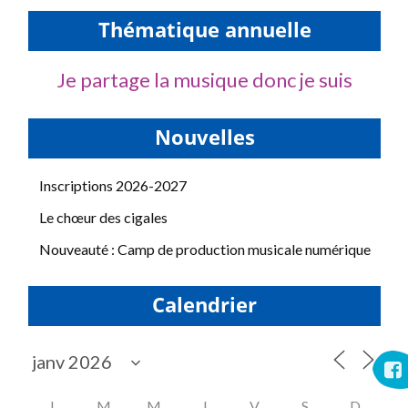
Thématique annuelle
Je partage la musique donc je suis
Nouvelles
Inscriptions 2026-2027
Le chœur des cigales
Nouveauté : Camp de production musicale numérique
Calendrier
L
M
M
J
V
S
D