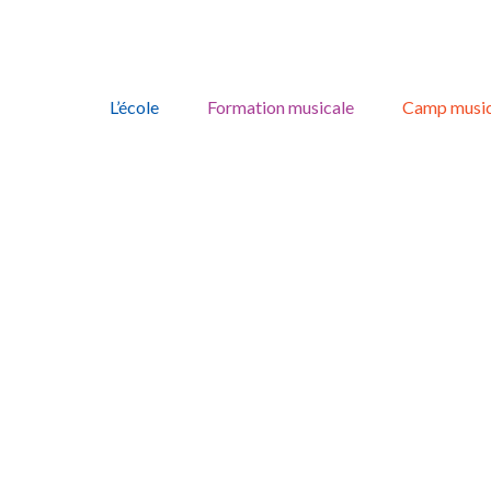
Skip
to
L’école
Formation musicale
Camp music
content