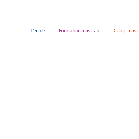
Skip
to
L’école
Formation musicale
Camp music
content