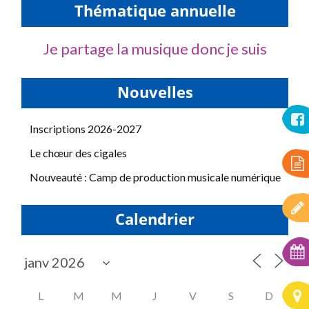
Thématique annuelle
Je partage la musique donc je suis
Nouvelles
Inscriptions 2026-2027
Le chœur des cigales
Nouveauté : Camp de production musicale numérique
Calendrier
L
M
M
J
V
S
D