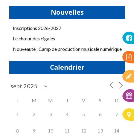
Nouvelles
Inscriptions 2026-2027
Le chœur des cigales
Nouveauté : Camp de production musicale numérique
Calendrier
L
M
M
J
V
S
D
1
2
3
4
5
6
7
8
9
10
11
12
13
14