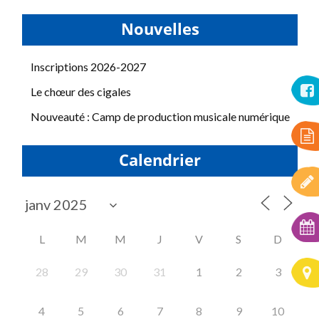
Nouvelles
Inscriptions 2026-2027
Le chœur des cigales
Nouveauté : Camp de production musicale numérique
Calendrier
L
M
M
J
V
S
D
28
29
30
31
1
2
3
4
5
6
7
8
9
10