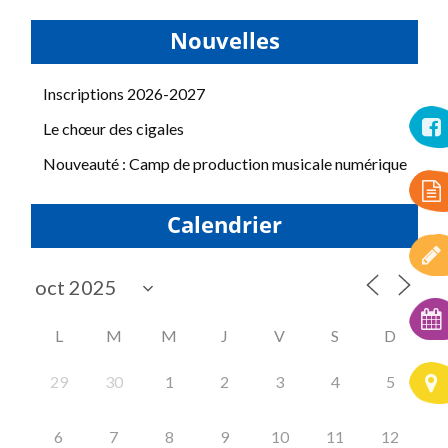
Nouvelles
Inscriptions 2026-2027
Le chœur des cigales
Nouveauté : Camp de production musicale numérique
Calendrier
L
M
M
J
V
S
D
29
30
1
2
3
4
5
6
7
8
9
10
11
12