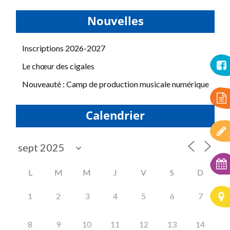
Nouvelles
Inscriptions 2026-2027
Le chœur des cigales
Nouveauté : Camp de production musicale numérique
Calendrier
L
M
M
J
V
S
D
1
2
3
4
5
6
7
8
9
10
11
12
13
14