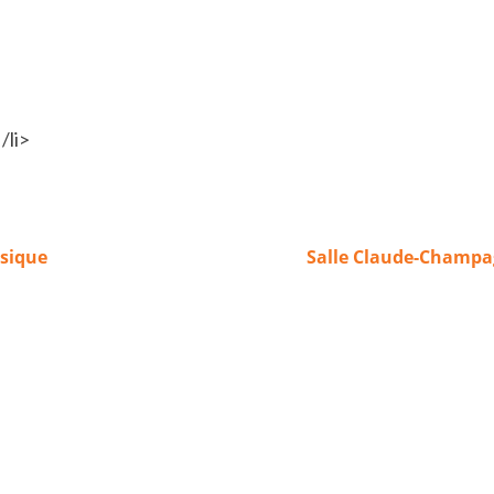
/li>
usique
Salle Claude-Champ