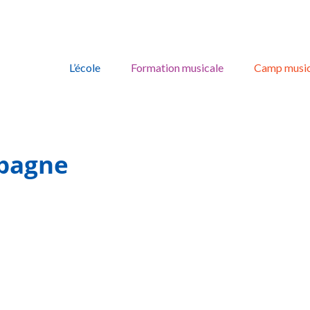
Skip
to
L’école
Formation musicale
Camp music
content
mpagne