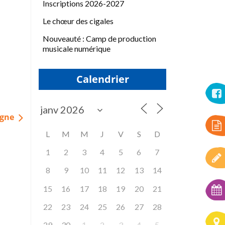
Inscriptions 2026-2027
Le chœur des cigales
Nouveauté : Camp de production
musicale numérique
Calendrier
agne
L
M
M
J
V
S
D
1
2
3
4
5
6
7
8
9
10
11
12
13
14
15
16
17
18
19
20
21
22
23
24
25
26
27
28
29
30
1
2
3
4
5