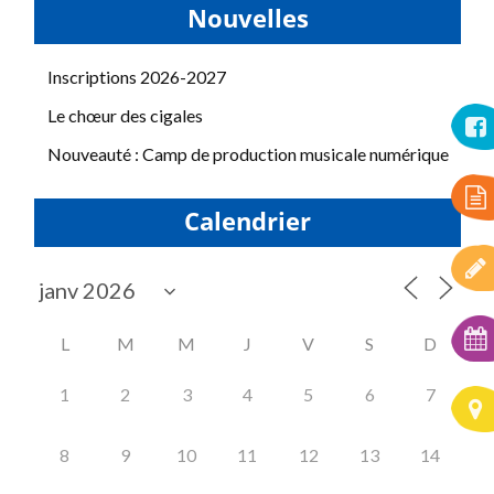
Nouvelles
Inscriptions 2026-2027
Le chœur des cigales
Nouveauté : Camp de production musicale numérique
Calendrier
L
M
M
J
V
S
D
1
2
3
4
5
6
7
8
9
10
11
12
13
14