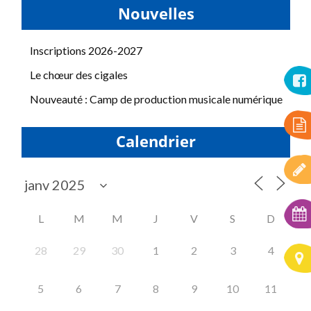
Nouvelles
Inscriptions 2026-2027
Le chœur des cigales
Nouveauté : Camp de production musicale numérique
Calendrier
L
M
M
J
V
S
D
28
29
30
1
2
3
4
5
6
7
8
9
10
11