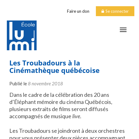
Faire un don
Se connecter
TOGGLE
Les Troubadours à la
Cinémathèque québécoise
Publié le
8 novembre 2018
Dans le cadre de la célébration des 20 ans
d’Éléphant mémoire du cinéma Québécois,
plusieurs extraits de films seront diffusés
accompagnés de musique
live
.
Les Troubadours se joindront à deux orchestres
pour vous présenter deux pièces accompagnant