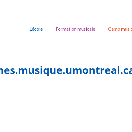
Skip
to
L’école
Formation musicale
Camp music
content
unes.musique.umontreal.c