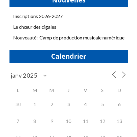
Nouvelles
Inscriptions 2026-2027
Le chœur des cigales
Nouveauté : Camp de production musicale numérique
Calendrier
L
M
M
J
V
S
D
30
1
2
3
4
5
6
7
8
9
10
11
12
13