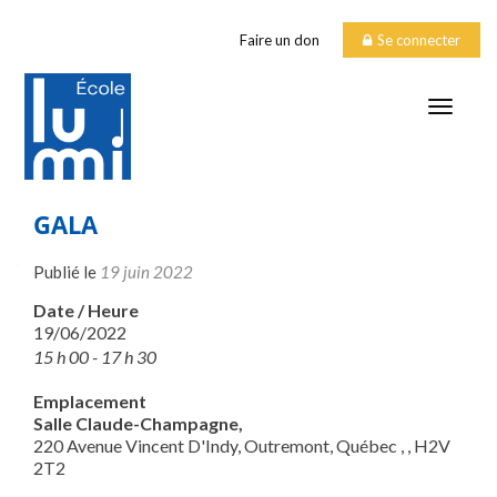
Faire un don
Se connecter
TOGGLE
GALA
Publié le
19 juin 2022
Date / Heure
19/06/2022
15 h 00 - 17 h 30
Emplacement
Salle Claude-Champagne,
220 Avenue Vincent D'Indy, Outremont, Québec , , H2V
2T2