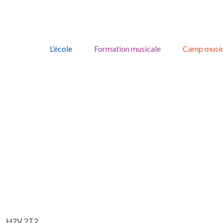
Skip
to
L’école
Formation musicale
Camp music
content
, , H2V 2T2