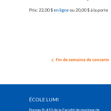
Prix: 22,00 $
en ligne
ou 20,00 $ à la porte
Navigation
Fin de semaine de concerts
de
l’article
ÉCOLE LUMI
Bureau B-410 de la Faculté de musique de