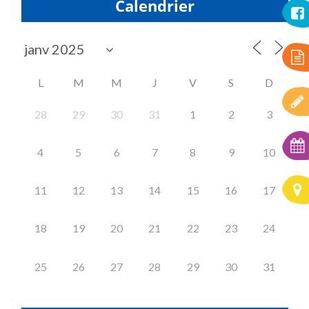
Calendrier
L
M
M
J
V
S
D
28
29
30
31
1
2
3
4
5
6
7
8
9
10
11
12
13
14
15
16
17
18
19
20
21
22
23
24
25
26
27
28
29
30
31